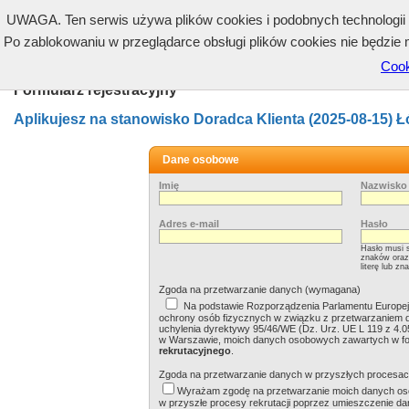
UWAGA. Ten serwis używa plików cookies i podobnych technologii (
Po zablokowaniu w przeglądarce obsługi plików cookies nie będzie 
Cook
Formularz rejestracyjny
Aplikujesz na stanowisko Doradca Klienta (2025-08-15) Ł
Dane osobowe
Imię
Nazwisko
Adres e-mail
Hasło
Hasło musi s
znaków oraz 
literę lub zn
Zgoda na przetwarzanie danych (wymagana)
Na podstawie Rozporządzenia Parlamentu Europejsk
ochrony osób fizycznych w związku z przetwarzaniem 
uchylenia dyrektywy 95/46/WE (Dz. Urz. UE L 119 z 4.0
w Warszawie, moich danych osobowych zawartych w fo
rekrutacyjnego
.
Zgoda na przetwarzanie danych w przyszłych procesac
Wyrażam zgodę na przetwarzanie moich danych os
w przyszłe procesy rekrutacji poprzez umieszczenie dan