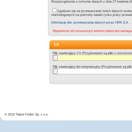
Rozporządzenia o ochronie danych z dnia 27 kwietnia 20
Zgadzam się na przetwarzanie moich danych osobow
marketingowych na potrzeby badań rynku pracy prowa
Informacje dot. przetwarzania danych przez HRK S.A.
Wypełnienie pól oznaczonych kolorem żółtym jest wymaga
CV
Plik zawierający CV (Przyjmowane są pliki z rozszer
Plik zawierający list motywacyjny (Przyjmowane są pl
© 2018 Talent Finder Sp. z o.o.