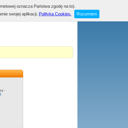
ernetowej oznacza Państwa zgodę na to).
English version
Rejestracja
Logowanie
nie swojej aplikacji.
Polityka Cookies
.
Rozumiem
zy -
ę
.